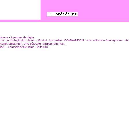
n
 bonus
-
à propos de lapin
urt
-
in da frigidaire
-
kouin
-
Maximi
-
les smilies
-
COMMANDO B
-
une sélection francophone
-
the
comic strips (us)
-
une sélection anglophone (us)
.
ine !
-
l'encyclopédie lapin
-
le forum
.