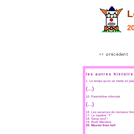
L
20
les autres histoir
1.
Le temps qu'on se mette en pla
(...)
10.
Parenthèse infernale
(...)
16.
Les vacances de monsieur Gr
17.
Le mystère "Y"
18.
Sang neuf !
19.
Rush Macabre.
20.
Maximi from hell