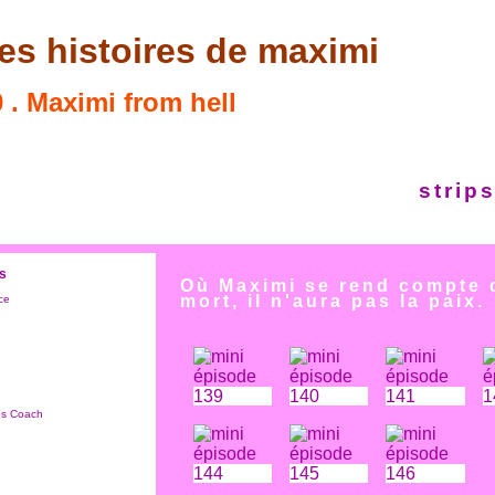
es histoires de maximi
 . Maximi from hell
strip
es
Où Maximi se rend compte
mort, il n'aura pas la paix.
ce
os Coach