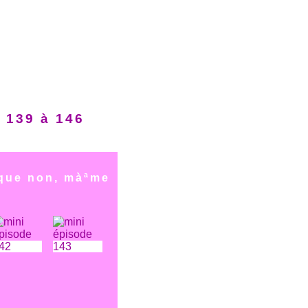
s 139 à 146
 que non, màªme