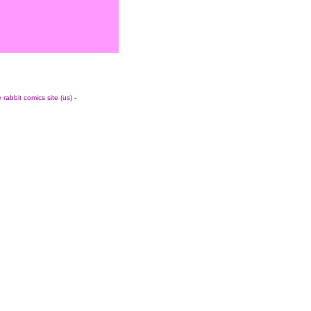
 rabbit comics site (us)
-