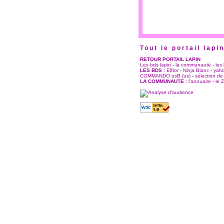
Tout le portail lapi
RETOUR PORTAIL LAPIN
Les bds lapin
-
la communauté
-
les
LES BDS :
Elftor
-
Ninja Blanc
-
yaho
COMMANDO usB (us)
-
sélection de 
LA COMMUNAUTE :
l'annuaire
-
le Z